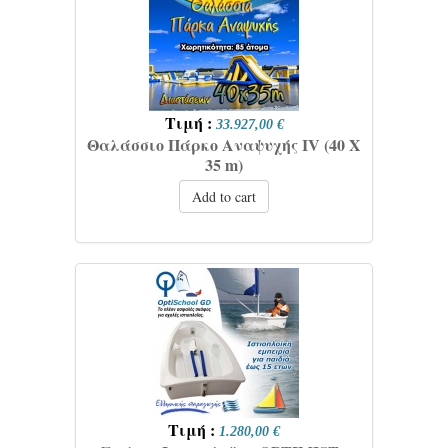
Τιμή :
33.927,00 €
Θαλάσσιο Πάρκο Αναψυχής IV (40 Χ
35 m)
Add to cart
Τιμή :
1.280,00 €