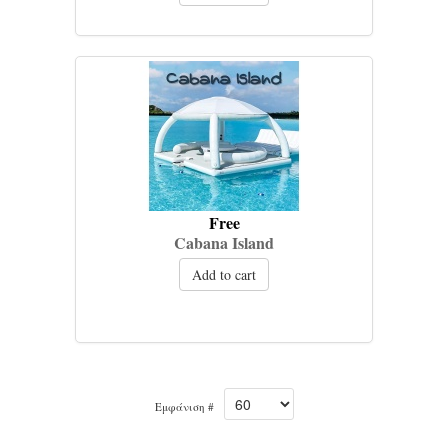
Free
Cabana Island
Add to cart
Εμφάνιση #