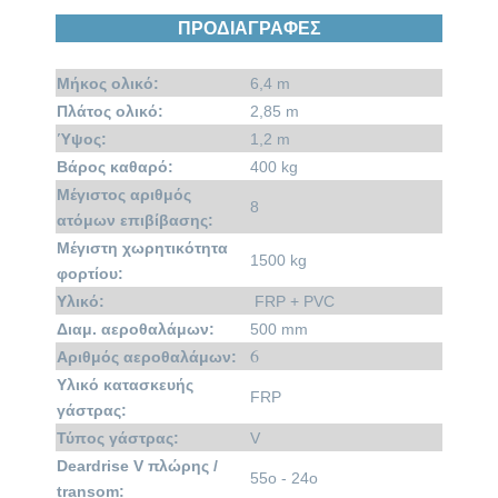
ΠΡΟΔΙΑΓΡΑΦΕΣ
Μήκος ολικό:
6,4 m
Πλάτος ολικό:
2,85 m
Ύψος:
1,2 m
Βάρος καθαρό:
400 kg
Μέγιστος αριθμός
8
ατόμων επιβίβασης:
Μέγιστη χωρητικότητα
1500 kg
φορτίου:
Υλικό:
FRP + PVC
Διαμ. αεροθαλάμων:
500 mm
6
Αριθμός αεροθαλάμων:
Υλικό κατασκευής
FRP
γάστρας:
Τύπος γάστρας:
V
Deardrise V πλώρης /
55o - 24o
transom: