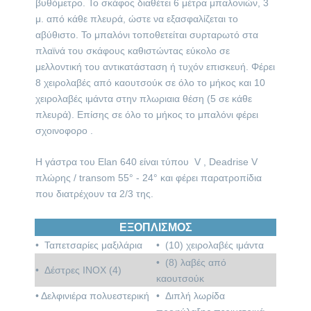
βυθόμετρο. Το σκάφος διαθέτει 6 μέτρα μπαλονιών, 3
μ. από κάθε πλευρά, ώστε να εξασφαλίζεται το
αβύθιστο. Το μπαλόνι τοποθετείται συρταρωτό στα
πλαϊνά του σκάφους καθιστώντας εύκολο σε
μελλοντική του αντικατάσταση ή τυχόν επισκευή. Φέρει
8 χειρολαβές από καουτσούκ σε όλο το μήκος και 10
χειρολαβές ιμάντα στην πλωριαια θέση (5 σε κάθε
πλευρά). Επίσης σε όλο το μήκος το μπαλόνι φέρει
σχοινοφορο .
Η γάστρα του Elan 640 είναι τύπου V , Deadrise V
πλώρης / transom 55° - 24° και φέρει παρατροπίδια
που διατρέχουν τα 2/3 της.
ΕΞΟΠΛΙΣΜΟΣ
• Ταπετσαρίες μαξιλάρια
• (10) χειρολαβές ιμάντα
• (8) λαβές από
• Δέστρες INOX (4)
καουτσούκ
• Δελφινιέρα πολυεστερική
•
Διπλή λωρίδα