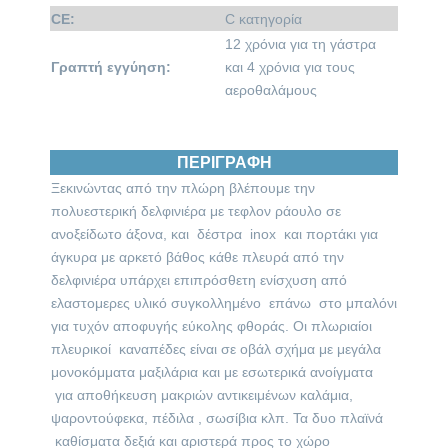
CE:
C κατηγορία
12 χρόνια για τη γάστρα
Γραπτή εγγύηση:
και 4 χρόνια για τους
αεροθαλάμους
ΠΕΡΙΓΡΑΦΗ
Ξεκινώντας από την πλώρη βλέπουμε την
πολυεστερική δελφινιέρα με τεφλον ράουλο σε
ανοξείδωτο άξονα, και δέστρα inox και πορτάκι για
άγκυρα με αρκετό βάθος κάθε πλευρά από την
δελφινιέρα υπάρχει επιπρόσθετη ενίσχυση από
ελαστομερες υλικό συγκολλημένο επάνω στο μπαλόνι
για τυχόν αποφυγής εύκολης φθοράς. Οι πλωριαίοι
πλευρικοί καναπέδες είναι σε οβάλ σχήμα με μεγάλα
μονοκόμματα μαξιλάρια και με εσωτερικά ανοίγματα
για αποθήκευση μακριών αντικειμένων καλάμια,
ψαροντούφεκα, πέδιλα , σωσίβια κλπ. Τα δυο πλαϊνά
καθίσματα δεξιά και αριστερά προς το χώρο