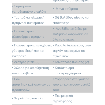
προφύλαξης περιμετρικά
• Συρταρωτό
• Μονά καθίματα
τοποθετημένο μπαλόνι
• Ταμπούκια πλώρης/
•
(5) βαλβίδες πίεσης και
πρύμνης/ πατώματος
εκτόνωσης
•
Ανοξείδωτες βίδες με
•
Πολυεστερικές
παξιμάδια ασφαλείας σε
πλατφόρμες πρύμνης
όλο το σκάφος
•
Πολυεστερικές ενισχύσεις
•
Ράουλο δελφινιέρας από
γάστρας διαμήκεις και
τεφλόν περασμένο σε
εγκάρσιες
άξονα
inox
•
Δέστρες
jetski (2)
•
Καναπέδες πλώρης (2)
•
Χώρος για αποθήκευση
•
Κατάστρωμα
των σωσιβίων
αυτοστραγγιζόμενο
•
Ρολ
•
Υδρορροές στη γάστρα
μπαρ
Inox
καθισμάτων με
που επικοινωνούν μεταξύ
προσκεφάλι
τους
• Περιμετρικός
•
Χειρολαβές
inox (2)
σχοινοφόρος