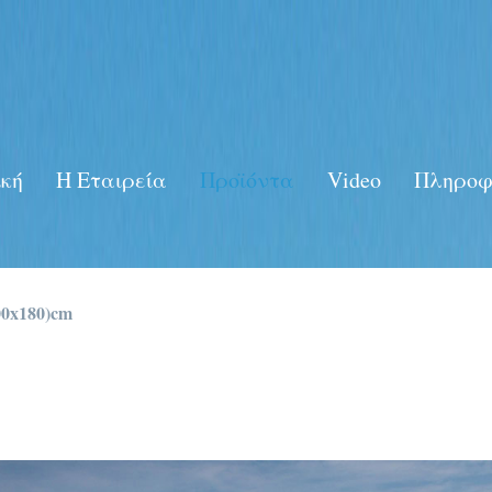
κή
Η Eταιρεία
Προϊόντα
Video
Πληροφ
00x180)cm