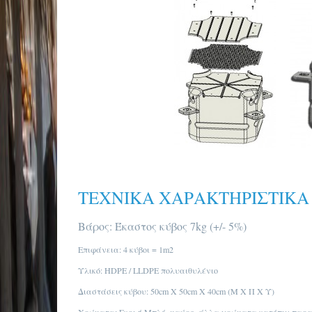
ΤΕΧΝΙΚΑ ΧΑΡΑΚΤΗΡΙΣΤΙΚΑ
Βάρος: Έκαστος κύβος 7kg (+/- 5%)
Επιφάνεια: 4 κύβοι = 1m2
Υλικό: HDPE / LLDPE πολυαιθυλένιο
Διαστάσεις κύβου: 50cm X 50cm X 40cm (M X Π Χ Υ)