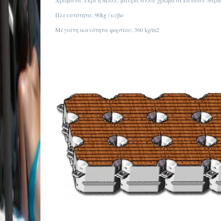
Χρώματα: Γκρι ή Μπλέ, μαύρο, άλλα χρώματα κατόπιν παρ
Πλευστότητα: 90kg / κύβο
Μέγιστη ικανότητα φορτίου: 360 kg/m2