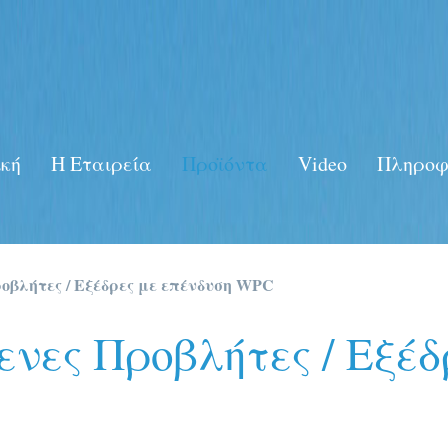
κή
Η Eταιρεία
Προϊόντα
Video
Πληροφ
βλήτες / Εξέδρες με επένδυση WPC
νες Προβλήτες / Εξέδ